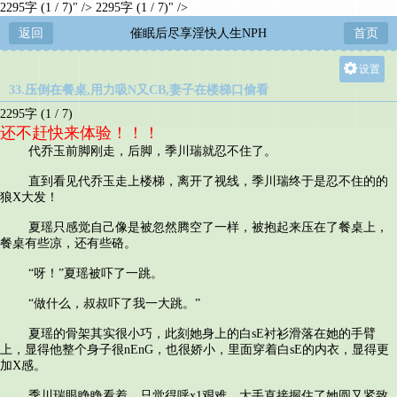
2295字 (1 / 7)" />
2295字 (1 / 7)" />
返回
催眠后尽享淫快人生NPH
首页
设置
33.压倒在餐桌,用力吸N又CB,妻子在楼梯口偷看
关灯
2295字 (1 / 7)
大
还不赶快来体验！！！
中
代乔玉前脚刚走，后脚，季川瑞就忍不住了。
小
直到看见代乔玉走上楼梯，离开了视线，季川瑞终于是忍不住的的
狼X大发！
夏瑶只感觉自己像是被忽然腾空了一样，被抱起来压在了餐桌上，
餐桌有些凉，还有些硌。
“呀！”夏瑶被吓了一跳。
“做什么，叔叔吓了我一大跳。”
夏瑶的骨架其实很小巧，此刻她身上的白sE衬衫滑落在她的手臂
上，显得他整个身子很nEnG，也很娇小，里面穿着白sE的内衣，显得更
加X感。
季川瑞眼睁睁看着，只觉得呼x1艰难，大手直接握住了她圆又紧致