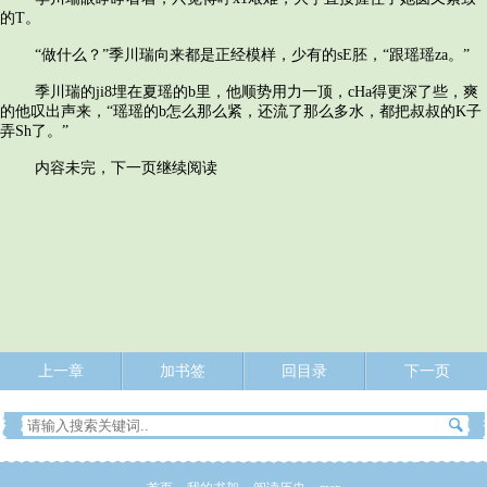
的T。
“做什么？”季川瑞向来都是正经模样，少有的sE胚，“跟瑶瑶za。”
季川瑞的ji8埋在夏瑶的b里，他顺势用力一顶，cHa得更深了些，爽
的他叹出声来，“瑶瑶的b怎么那么紧，还流了那么多水，都把叔叔的K子
弄Sh了。”
内容未完，下一页继续阅读
上一章
加书签
回目录
下一页