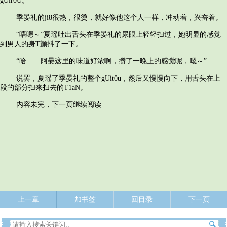
gUir0U。
季晏礼的ji8很热，很烫，就好像他这个人一样，冲动着，兴奋着。
“唔嗯～”夏瑶吐出舌头在季晏礼的尿眼上轻轻扫过，她明显的感觉
到男人的身T颤抖了一下。
“哈……阿晏这里的味道好浓啊，攒了一晚上的感觉呢，嗯～”
说罢，夏瑶了季晏礼的整个gUit0u，然后又慢慢向下，用舌头在上
段的部分扫来扫去的T1aN。
内容未完，下一页继续阅读
上一章
加书签
回目录
下一页