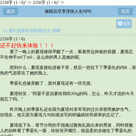
2156字 (1 / 6)" />
2156字 (1 / 6)" />
返回
催眠后尽享淫快人生NPH
首页
设置
23.晨B,想要尝尝阿晏的大,深喉
关灯
2156字 (1 / 6)
大
还不赶快来体验！！！
中
累了一晚上的夏瑶难得早醒了一次，看着旁边帅俊的容颜，夏瑶忍
不住伸手m0了m0，这么帅的男人是她的呢。
小
想到什么，夏瑶直接钻进被子里，然后一把拉下了季晏礼的内K，滚
热的气息喷在了她的脸上。
季晏礼也被弄醒了，面对夏瑶还有一些无措。
夏瑶轻笑，“阿晏不是说要给我吃JiNg的吗，怎么，昨天才说的今天
就忘了吗。”
昨天晚上的季晏礼还在因为夏瑶对亲哥哥的过分亲密而嫉妒生气，
但现在，他又因为夏瑶几句轻描淡写的哄骗就轻而易举的忘记了。
夏瑶低下头，骨节分明的手指挽过鬓角乱跑出来的秀发，同时很魅
人的抬眸看了季晏礼一眼，轻轻张开嘴巴，很温柔的含碰住了季晏礼的