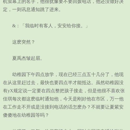
机萤幕上的名字，他很犹豫要不要回拨电话，他还没做好决
定，一则讯息通知跳了进来。
&：「我临时有客人，安安给你接。」
这麽突然？
夏禹杰皱起眉。
幼稚园下午四点放学，现在已经三点五十几分了，他现
在从这里赶过去，最快也要四点半才能抵达。虽然幼稚园没
有yX规定说一定要在四点整把孩子接走，但是他很不喜欢张
佳琪每次都这麽临时通知他，今天是刚好他在市区，万一他
在工作走不开或是没接到电话的话怎麽办？不就要让夏紫安
傻傻地在幼稚园等吗？