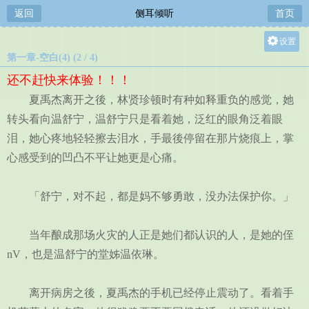
返回
侧耳倾听
首页
设置
第一章-空白(4) (2 / 4)
关灯
还不赶快来体验！！！
大
夏禹杰离开之後，林贤珍顿时有种如释重负的感觉，她
中
转头看向温舒宁，温舒宁只是看着她，泛红的眼角泛着眼
小
泪，她心疼地轻轻擦去泪水，手最後停留在那片烧痕上，掌
心感受到的凹凸不平让她更是心痛。
「舒宁，对不起，都是妈不够勇敢，没办法保护你。」
当年酿成那场火灾的人正是她们都认识的人，是她的侄
nV，也是温舒宁的堂姊温依琳。
离开病房之後，夏禹杰的手机已经停止震动了。看着手