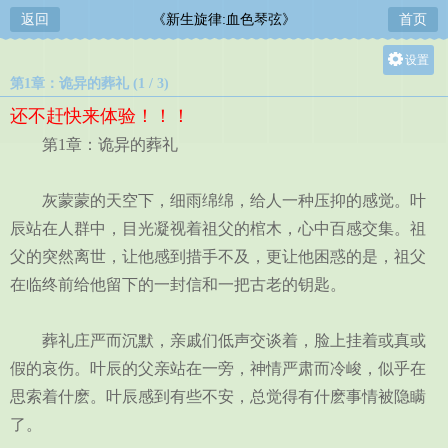
返回
《新生旋律:血色琴弦》
首页
设置
第1章：诡异的葬礼 (1 / 3)
关灯
还不赶快来体验！！！
大
第1章：诡异的葬礼
中
小
灰蒙蒙的天空下，细雨绵绵，给人一种压抑的感觉。叶
辰站在人群中，目光凝视着祖父的棺木，心中百感交集。祖
父的突然离世，让他感到措手不及，更让他困惑的是，祖父
在临终前给他留下的一封信和一把古老的钥匙。
葬礼庄严而沉默，亲戚们低声交谈着，脸上挂着或真或
假的哀伤。叶辰的父亲站在一旁，神情严肃而冷峻，似乎在
思索着什麽。叶辰感到有些不安，总觉得有什麽事情被隐瞒
了。